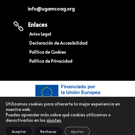
info@ugamcoag.org
Enlaces

Aviso Legal
Declaración de Accesibilidad
Política de Cookies
Política de Privacidad
Utilizamos cookies para ofrecerte la mejor experiencia en
nuestra web.
Puedes aprender más sobre qué cookies utilizamos o
desactivarlas en los
ajustes
.
© Copyright UGAM COAG – Unión De Ganaderos y Agricultores
Aceptar
Rechazar
Ajustes