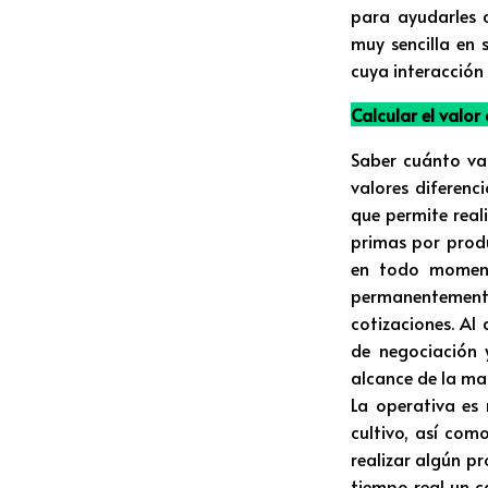
para ayudarles a
muy sencilla en 
cuya interacción 
Calcular el valor
Saber cuánto val
valores diferenc
que permite real
primas por produ
en todo moment
permanentemente
cotizaciones. Al
de negociación 
alcance de la ma
La operativa es 
cultivo, así com
realizar algún p
tiempo real un c