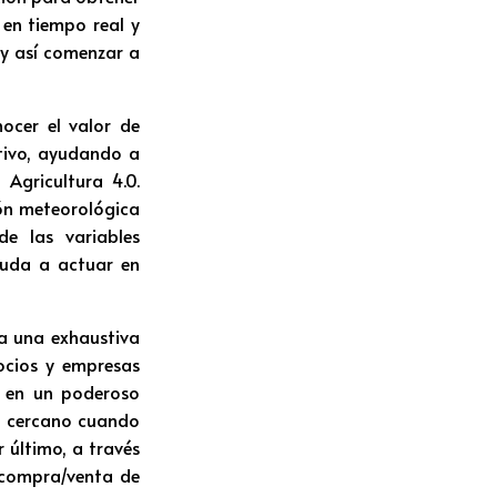
 en tiempo real y
 y así comenzar a
ocer el valor de
ltivo, ayudando a
 Agricultura 4.0.
ión meteorológica
e las variables
yuda a actuar en
 a una exhaustiva
ocios y empresas
te en un poderoso
ás cercano cuando
r último, a través
 compra/venta de