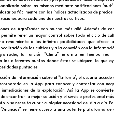
onalizada sobre los mismos mediante notificaciones ‘push’
lazarlos fácilmente con los índices actualizados de precios
izaciones para cada uno de nuestros cultivos.
ciones de AgroTrader van mucho más allá. Además de con
 permite tener un mayor control sobre todo el ciclo de cu
o rendimiento a las infinitas posibilidades que ofrece la
localización de los cultivos y a la conexión con la informac
groTrader, la función “Clima” informa en tiempo real d
en los diferentes puntos donde éstos se ubiquen, lo que a
ecesidades puntuales.
ección de información sobre el “Entorno”, el usuario accede
ncorporada en la App para conocer y contactar con neg
s inmediaciones de la explotación. Así, la App se convier
 de encontrar la mejor solución y el servicio profesional m
to o se necesita cubrir cualquier necesidad del día a día. Po
e “Anuncios” se tiene acceso a una potente plataforma de