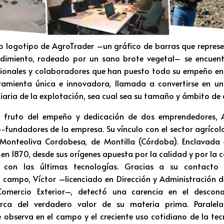
co logotipo de AgroTrader –un gráfico de barras que represe
dimiento, rodeado por un sano brote vegetal– se encuent
ionales y colaboradores que han puesto todo su empeño en 
ramienta única e innovadora, llamada a convertirse en un 
diaria de la explotación, sea cual sea su tamaño y ámbito de
l fruto del empeño y dedicación de dos emprendedores, 
o-fundadores de la empresa. Su vínculo con el sector agríco
Monteoliva Cordobesa, de Montilla (Córdoba). Enclavada
 en 1870, desde sus orígenes apuesta por la calidad y por la 
n con las últimas tecnologías. Gracias a su contacto 
l campo, Víctor –licenciado en Dirección y Administración 
omercio Exterior–, detectó una carencia en el descono
erca del verdadero valor de su materia prima. Paralela
 observa en el campo y el creciente uso cotidiano de la te