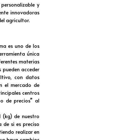
 personalizable y
mente innovadoras
l agricultor.
sma es uno de los
herramienta única
ferentes materias
os pueden acceder
tivo, con datos
en el mercado de
incipales centros
o de precios” al
d (kg) de nuestro
 de si es preciso
iendo realizar en
 que haya cambios