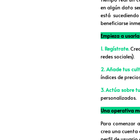
en algún dato sen
está sucediendo
beneficiarse inm
Empieza a usarla 
1. Regístrate.
Crea
redes sociales).
2. Añade tus cult
índices de precios
3. Actúa sobre t
personalizados.
Una operativa mu
Para comenzar a 
crea una cuenta 
perfil de usuari