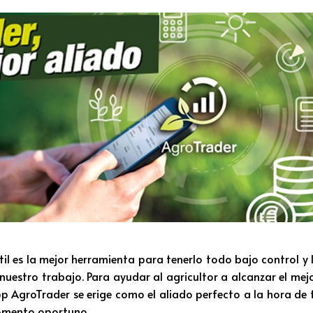
til es la mejor herramienta para tenerlo todo bajo control y
uestro trabajo. Para ayudar al agricultor a alcanzar el mej
pp AgroTrader se erige como el aliado perfecto a la hora de 
momento oportuno.