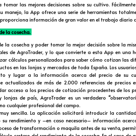
 tomar las mejores decisiones sobre su cultivo. Fácilmente
su manejo, la App ofrece una serie de herramientas total
proporciona información de gran valor en el trabajo diario de
 de la cosecha.
e la cosecha y poder tomar la mejor decisión sobre la mi
iales de AgroTrader, y lo que convierte a esta App en una 
izar cálculos personalizados para saber cómo cotizan las di
ctos en las lonjas y mercados de toda España. Los usuari
o y lugar a la información acerca del precio de su cul
 actualizados de más de 2.000 referencias de precios 
 dar acceso a los precios de cotización procedentes de los pr
y lonjas de país, AgroTrader es un verdadero “observatori
no cualquier profesional del campo.
muy sencilla. La aplicación solicitará introducir la cantida
o su rendimiento y –en caso necesario– información acerca
roceso de transformación o maquila antes de su venta, permit
álculo certero del rendimiento de la cosecha. En el caso de