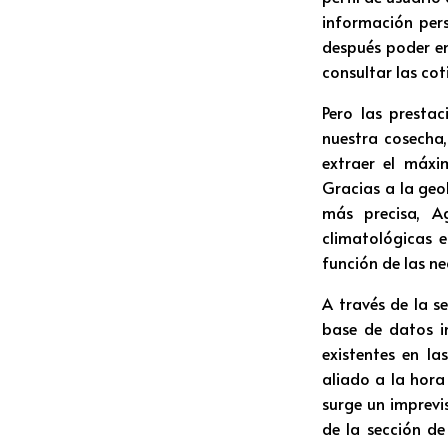
información pers
después poder en
consultar las cot
Pero las presta
nuestra cosecha,
extraer el máxim
Gracias a la geo
más precisa, A
climatológicas 
función de las n
A través de la s
base de datos i
existentes en la
aliado a la hora
surge un imprevis
de la sección d