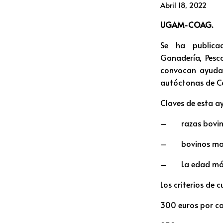
Abril 18, 2022
UGAM-COAG.
Se ha publicad
Ganadería, Pesc
convocan ayudas
autóctonas de C
Claves de esta a
– razas bovinas
– bovinos macho
– La edad máxima
Los criterios de 
300 euros por cad