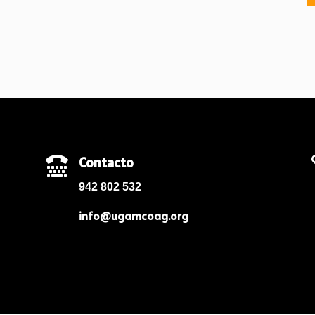
Contacto

942 802 532
info@ugamcoag.org