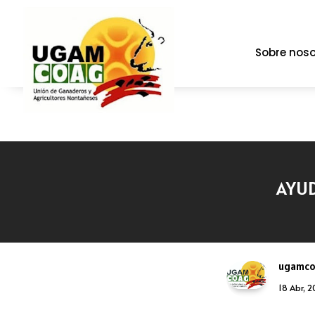
Sobre noso
AYUD
ugamc
18 Abr, 