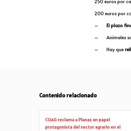
250 euros por ca
200 euros por ca
–
El plazo fi
– Animales sacr
– Hay que
re
Contenido relacionado
COAG reclama a Planas un papel
protagonista del sector agrario en el