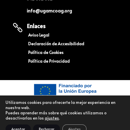
info@ugamcoag.org
Enlaces

Aviso Legal
Declaración de Accesibilidad
Política de Cookies
Política de Privacidad
Utilizamos cookies para ofrecerte la mejor experiencia en
nuestra web.
Puedes aprender más sobre qué cookies utilizamos o
desactivarlas en los
ajustes
.
© Copyright UGAM COAG – Unión De Ganaderos y Agricultores
Aceptar
Rechazar
Ajustes