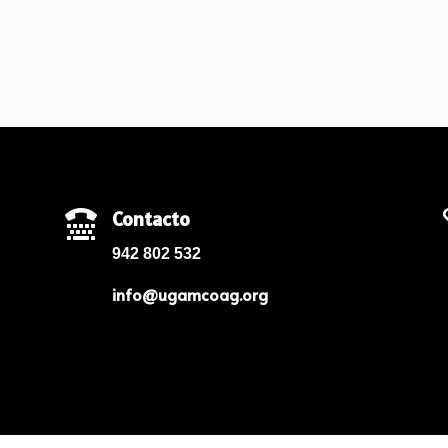
Contacto

942 802 532
info@ugamcoag.org