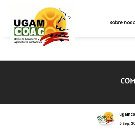
Sobre noso
COM
ugamc
3 Sep, 2