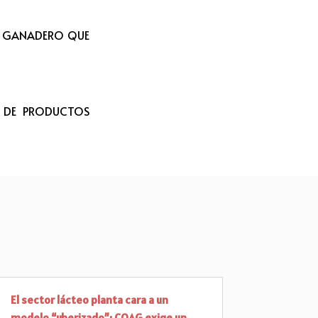
L GANADERO QUE
N DE PRODUCTOS
El sector lácteo planta cara a un
modelo “uberizado”: COAG exige un