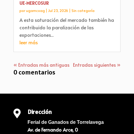
UE‑MERCOSUR
por
ugamcoag
|
Jul 23, 2026
|
Sin categoría
A esta saturación del mercado también ha
contribuido la paralización de las
exportaciones...
leer más
« Entradas más antiguas
Entradas siguientes »
0 comentarios
Dirección

Ferial de Ganados de Torrelavega
Av. de Fernando Arce, 0