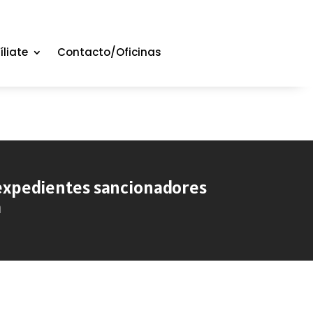
íliate
Contacto/Oficinas
 expedientes sancionadores
a