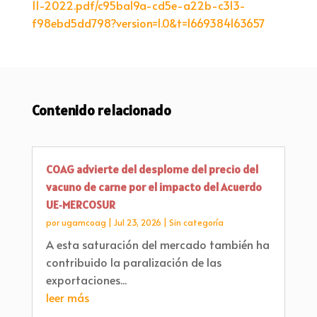
11-2022.pdf/c95ba19a-cd5e-a22b-c313-
f98ebd5dd798?version=1.0&t=1669384163657
Contenido relacionado
COAG advierte del desplome del precio del
vacuno de carne por el impacto del Acuerdo
UE‑MERCOSUR
por
ugamcoag
|
Jul 23, 2026
|
Sin categoría
A esta saturación del mercado también ha
contribuido la paralización de las
exportaciones...
leer más