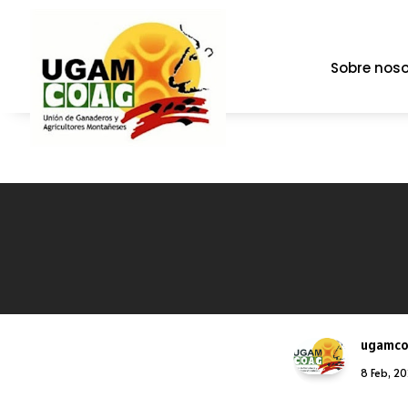
Sobre noso
ugamc
8 Feb, 2