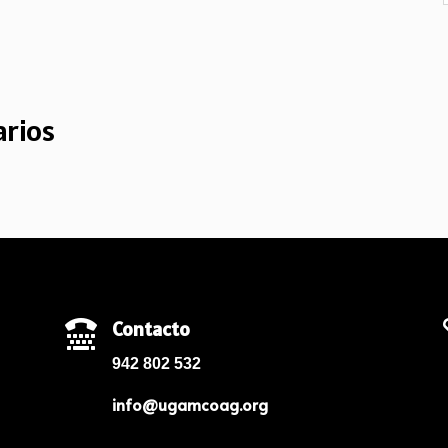
rios
Contacto

942 802 532
info@ugamcoag.org