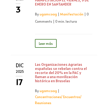
MANIFESTACIÓN EL VIERNES, 9 DE
ENERO EN SANTANDER
3
By
ugamcoag
|
Manifestación
|
0
Comments
|
0 min. lectura
Leer más
DIC
Las Organizaciones Agrarias
españolas se rebelan contra el
2025
recorte del 20% en la PAC y
llaman a una movilización
17
histórica en Bruselas
By
ugamcoag
|
Concentraciones/ Encuentros/
Reuniones