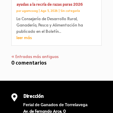
ayudas a la recría de razas puras 2026
por
ugamcoag
|
Ago 5, 2026
|
Sin categoría
La Consejería de Desarrollo Rural,
Ganadería, Pesca y Alimentación ha
publicado en el Boletín...
leer más
« Entradas más antiguas
0 comentarios
Dirección

Ferial de Ganados de Torrelavega
Av. de Fernando Arce, 0