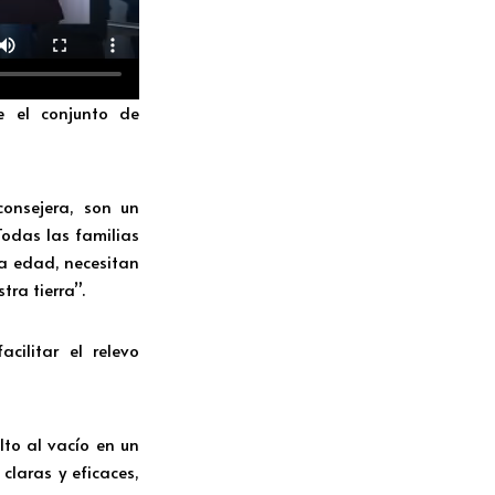
te el conjunto de
consejera, son un
odas las familias
a edad, necesitan
tra tierra”.
cilitar el relevo
lto al vacío en un
claras y eficaces,