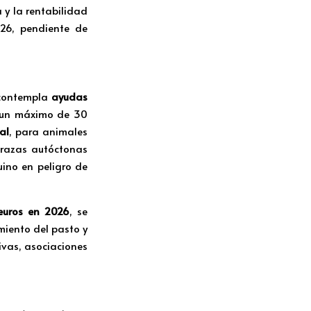
 y la rentabilidad
026, pendiente de
 contempla
ayudas
n un máximo de 30
al
, para animales
a razas autóctonas
ino en peligro de
euros en 2026
, se
miento del pasto y
ivas, asociaciones