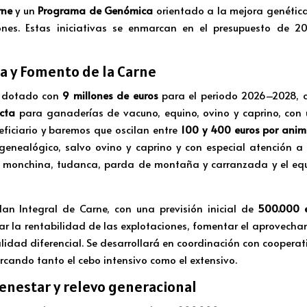
rne
y un
Programa de Genómica
orientado a la mejora genética
ones. Estas iniciativas se enmarcan en el presupuesto de 2
ía y Fomento de la Carne
a, dotado con
9 millones de euros
para el periodo 2026–2028,
ecta
para ganaderías de vacuno, equino, ovino y caprino, co
ficiario y baremos que oscilan entre
100 y 400 euros por anim
o genealógico, salvo ovino y caprino y con especial atención 
 monchina, tudanca, parda de montaña y carranzada y el equ
Plan Integral de Carne, con una previsión inicial de
500.000 
ar la rentabilidad de las explotaciones, fomentar el aprovecha
lidad diferencial. Se desarrollará en coordinación con cooperat
cando tanto el cebo intensivo como el extensivo.
enestar y relevo generacional