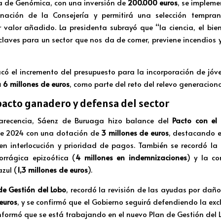
a de Genómica, con una inversión de
200.000 euros
, se impleme
nación de la Consejería y permitirá una selección tempra
valor añadido. La presidenta subrayó que “la ciencia, el bien
claves para un sector que nos da de comer, previene incendios y
ó el incremento del presupuesto para la incorporación de jóve
 6 millones de euros
, como parte del reto del relevo generaciona
pacto ganadero y defensa del sector
arecencia, Sáenz de Buruaga hizo balance del
Pacto con el
 de 2024 con una dotación de
3 millones de euros
, destacando e
en interlocución y prioridad de pagos. También se recordó la 
rrágica epizoótica (
4 millones en indemnizaciones
) y la c
zul (
1,3 millones de euros
).
de Gestión del Lobo
, recordó la revisión de las ayudas por dañ
euros
, y se confirmó que el Gobierno seguirá defendiendo la excl
nformó que se está trabajando en el nuevo Plan de Gestión del 