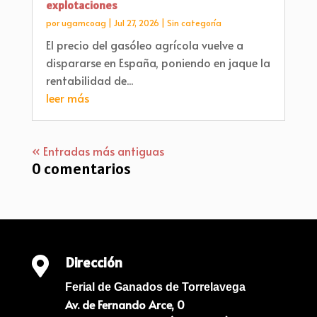
explotaciones
por
ugamcoag
|
Jul 27, 2026
|
Sin categoría
El precio del gasóleo agrícola vuelve a
dispararse en España, poniendo en jaque la
rentabilidad de...
leer más
« Entradas más antiguas
0 comentarios
Dirección

Ferial de Ganados de Torrelavega
Av. de Fernando Arce, 0