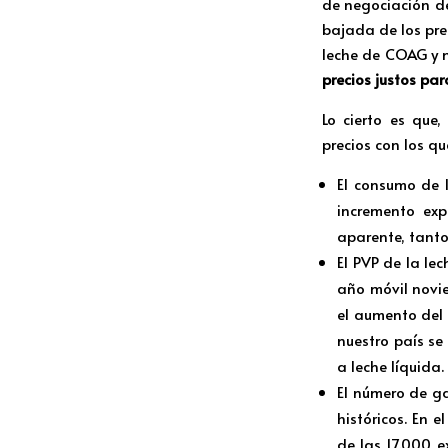
de negociación d
bajada de los pre
leche de COAG y 
precios justos pa
Lo cierto es que
precios con los q
El consumo de 
incremento exp
aparente, tanto
El PVP de la lec
año móvil novie
el aumento del 
nuestro país se
a leche líquida.
El número de g
históricos. En 
de las 17.000 