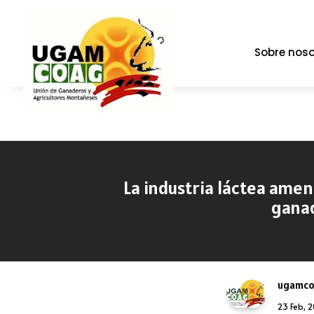
Sobre noso
La industria láctea amen
ganad
ugamc
23 Feb, 