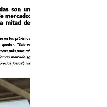
das son un
de mercado:
la mitad de
he en los próximos
n quedan.
“Esto es
uzcas más para mí.
lo llaman mercado.
La
recios justos
”,
ha