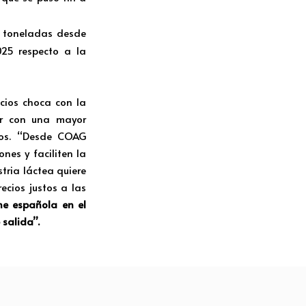
e toneladas desde
025 respecto a la
ecios choca con la
ar con una mayor
ños. “Desde COAG
nes y faciliten la
tria láctea quiere
ecios justos a las
che española en el
 salida”.