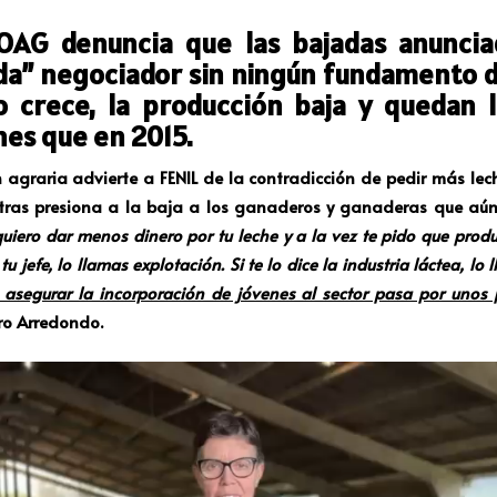
AG denuncia que las bajadas anuncia
da” negociador sin ningún fundamento 
 crece, la producción baja y quedan 
nes que en 2015.
 agraria advierte a FENIL de la contradicción de pedir más lec
tras presiona a la baja a los ganaderos y ganaderas que aú
quiero dar menos dinero por tu leche y a la vez te pido que prod
 tu jefe, lo llamas explotación. Si te lo dice la industria láctea, 
asegurar la incorporación de jóvenes al sector pasa por unos p
o Arredondo.