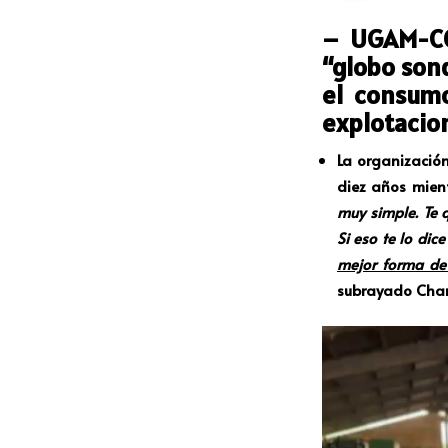
– UGAM-CO
“globo son
el consumo
explotacio
La organización
diez años mien
muy simple. Te 
Si eso te lo dice
mejor forma de 
subrayado Char