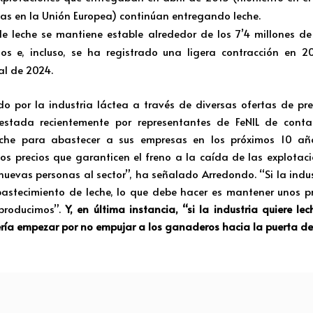
eas en la Unión Europea) continúan entregando leche.
de leche se mantiene estable alrededor de los 7’4 millones d
os e, incluso, se ha registrado una ligera contracción en 2
al de 2024.
o por la industria láctea a través de diversas ofertas de pr
estada recientemente por representantes de FeNIL de cont
eche para abastecer a sus empresas en los próximos 10 a
 precios que garanticen el freno a la caída de las explotacio
nuevas personas al sector”, ha señalado Arredondo. “Si la indus
astecimiento de leche, lo que debe hacer es mantener unos pr
producimos”.
Y, en última instancia, “si la industria quiere le
ería empezar por no empujar a los ganaderos hacia la puerta de