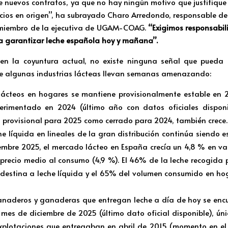
e nuevos contratos, ya que no hay ningún motivo que justifiqu
cios en origen”, ha subrayado Charo Arredondo, responsable de
miembro de la ejecutiva de UGAM-COAG.
“Exigimos responsabil
ra garantizar leche española hoy y mañana”.
, en la coyuntura actual, no existe ninguna señal que pueda e
ue algunas industrias lácteas llevan semanas amenazando:
lácteos en hogares se mantiene provisionalmente estable en 20
erimentado en 2024 (último año con datos oficiales disponi
 provisional para 2025 como cerrado para 2024, también crece.
he líquida en lineales de la gran distribución continúa siendo es
mbre 2025, el mercado lácteo en España crecía un 4,8 % en va
precio medio al consumo (4,9 %). El 46% de la leche recogida p
 destina a leche líquida y el 65% del volumen consumido en h
anaderos y ganaderas que entregan leche a día de hoy se enc
el mes de diciembre de 2025 (último dato oficial disponible), ú
explotaciones que entregaban en abril de 2015 (momento en el 