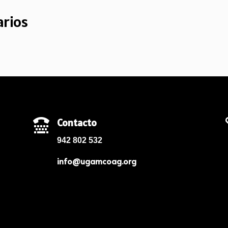
rios
Contacto

942 802 532
info@ugamcoag.org