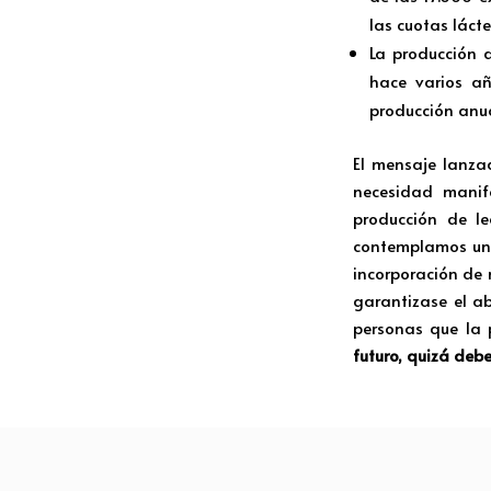
las cuotas láct
La producción 
hace varios añ
producción anu
El mensaje lanzad
necesidad manif
producción de l
contemplamos unos
incorporación de 
garantizase el ab
personas que la 
futuro, quizá deb