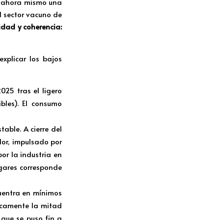
e ahora mismo una
l sector vacuno de
idad y coherencia:
xplicar los bajos
25 tras el ligero
bles). El consumo
table. A cierre del
lor, impulsado por
or la industria en
ogares corresponde
uentra en mínimos
nicamente la mitad
que se puso fin a