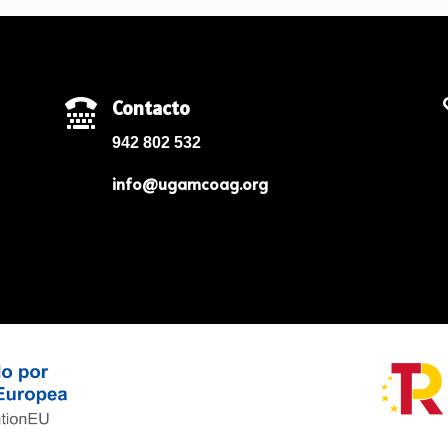
Contacto

942 802 532
info@ugamcoag.org