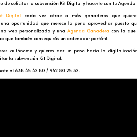
o de solicitar la subvención Kit Digital y hacerte con tu Agend
it Digital
cada vez atrae a más ganaderos que quieren 
s una oportunidad que merece la pena aprovechar puesto q
ina web personalizada y una
Agenda Ganadera
con la que 
ino que también conseguirás un ordenador portátil.
eres autónomo y quieres dar un paso hacia la digitalizac
ar la subvención Kit Digital.
mate al 638 45 42 80 / 942 80 25 32.