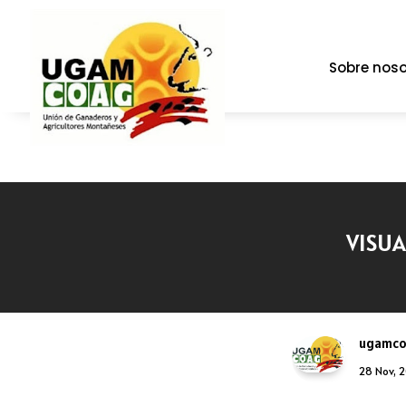
Sobre noso
VISUA
ugamc
28 Nov, 