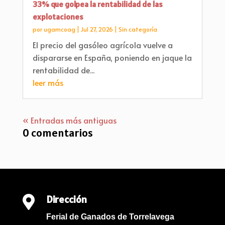
33% que golpea la rentabilidad de las
explotaciones
por
ugamcoag
|
Jul 27, 2026
|
Sin categoría
El precio del gasóleo agrícola vuelve a
dispararse en España, poniendo en jaque la
rentabilidad de...
leer más
« Entradas más antiguas
0 comentarios
Dirección

Ferial de Ganados de Torrelavega