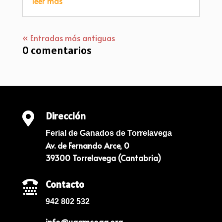
leer más
« Entradas más antiguas
0 comentarios
Dirección

Ferial de Ganados de Torrelavega
Av. de Fernando Arce, 0
39300 Torrelavega (Cantabria)
Contacto

942 802 532
info@ugamcoag.org