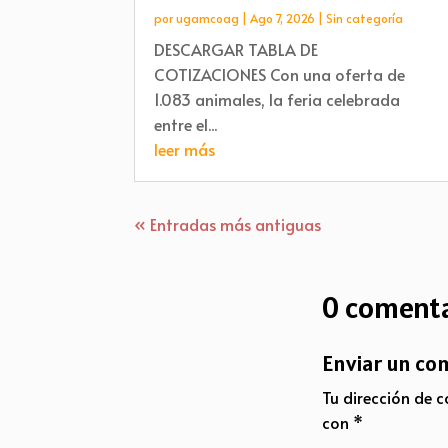
por
ugamcoag
|
Ago 7, 2026
|
Sin categoría
DESCARGAR TABLA DE
COTIZACIONES Con una oferta de
1.083 animales, la feria celebrada
entre el...
leer más
« Entradas más antiguas
0 comenta
Enviar un co
Tu dirección de c
con
*