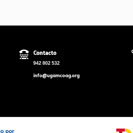
Contacto

942 802 532
info@ugamcoag.org