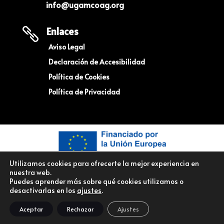
info@ugamcoag.org
Enlaces

Aviso Legal
Declaración de Accesibilidad
Política de Cookies
Política de Privacidad
Utilizamos cookies para ofrecerte la mejor experiencia en
nuestra web.
Puedes aprender más sobre qué cookies utilizamos o
desactivarlas en los
ajustes
.
© Copyright UGAM COAG – Unión De Ganaderos y Agricultores
Aceptar
Rechazar
Ajustes
Montañeses – Todos los derechos reservados