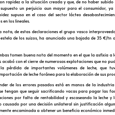
n rapidez a la situación creada y que, de no haber subido l
e supuesto un perjuicio aun mayor para el consumidor, ya
idez supuso en el caso del sector lácteo desabastecimien
 en los lineales.
nota, de estas declaraciones el grupo vasco interproveed
 estela de los suizos, ha anunciado una bajada de 35 €/tn 
bas tomen buena nota del momento en el que la asfixia a 
s acabó con el cierre de numerosas explotaciones que no pu
la pérdida de importantes volúmenes de leche, que tuv
 importación de leche foránea para la elaboración de sus pro
ender de los errores pasados está en manos de la industria 
se tengan que seguir sacrificando vacas para pagar las fa
ciones por falta de rentabilidad y escaseando la leche y l
llo causado por una decisión unilateral sin justificación alg
amente encaminada a obtener un beneficio económico inmed