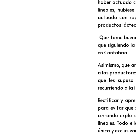
haber actuado co
lineales, hubies
actuado con rap
productos lácteos
Que tome buena 
que siguiendo la
en Cantabria.
Asimismo, que am
a los productore
que les supuso 
recurriendo a la
Rectificar y apr
para evitar que 
cerrando explota
lineales. Todo e
única y exclusiv