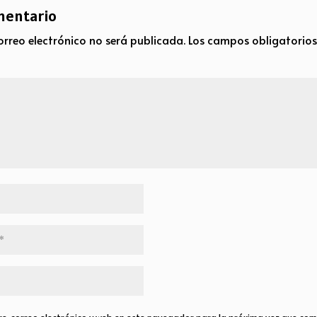
mentario
orreo electrónico no será publicada.
Los campos obligatorio
, correo electrónico y web en este navegador para la próxima vez que com