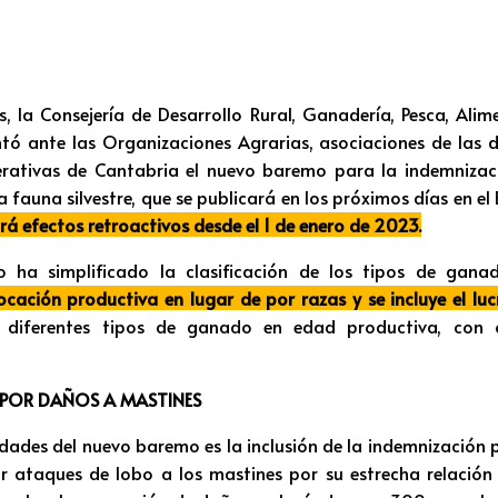
, la Consejería de Desarrollo Rural, Ganadería, Pesca, Ali
tó ante las Organizaciones Agrarias, asociaciones de las d
ativas de Cantabria el nuevo baremo para la indemnizac
 fauna silvestre, que se publicará en los próximos días en el 
á efectos retroactivos desde el 1 de enero de 2023.
 ha simplificado la clasificación de los tipos de gan
cación productiva en lugar de por razas y se incluye el lu
 diferentes tipos de ganado en edad productiva, con o 
 POR DAÑOS A MASTINES
dades del nuevo baremo es la inclusión de la indemnización 
 ataques de lobo a los mastines por su estrecha relación