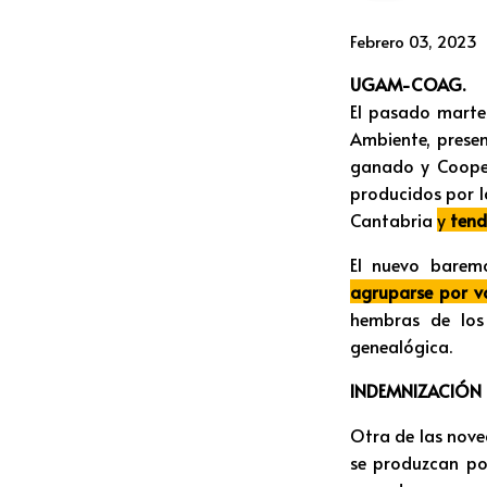
Febrero 03, 2023
UGAM-COAG.
El pasado martes
Ambiente, presen
ganado y Cooper
producidos por la
Cantabria
y
tendr
El nuevo baremo
agruparse por vo
hembras de los
genealógica.
INDEMNIZACIÓN
Otra de las nove
se produzcan por