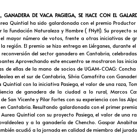
L, GANADERA DE VACA PAGIEGA, SE HACE CON EL GALA
 Quintial ha sido galardonada con el premio Productor 
 la Fundación Naturaleza y Hombre ( FNyH). Su proyecto s
el mayor número de votos, frente a otras iniciativas de g
la región. El premio se hizo entrega en Liérganes, durante el
 reconversión del sector ganadero en Cantabria, celebradas 
cipantes Aprovechando este encuentro se mostraron las inici
as de ellas de la mano de socios de UGAM-COAG: Concha 
eolea en el sur de Cantabria, Silvia Camafrita con Ganade
a Quintial con la iniciativa Pasiega, el valor de una raza, 
riencia de ganadera de la ciudad a lo rural, Marcos Ca
de San Vicente y Pilar Fortes con su experiencia con las Al
 en Cantabria. Resultando galardonada con el primer premio
s Aurea Quintial con su proyecto Pasiega, el valor de una raz
ovaldeolea y a la ganadería de Chencho. Gaspar Anabitart
ién acudió a la jornada en calidad de miembro del jurado 