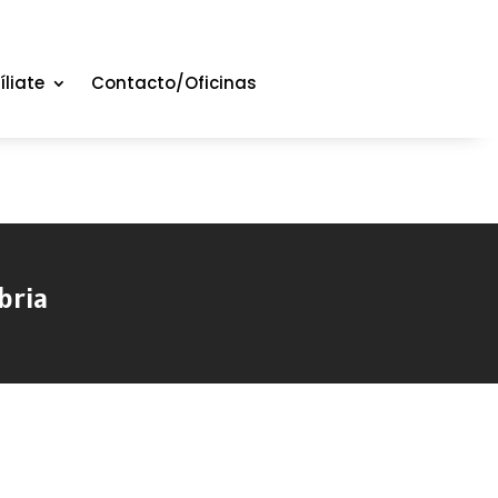
íliate
Contacto/Oficinas
bria