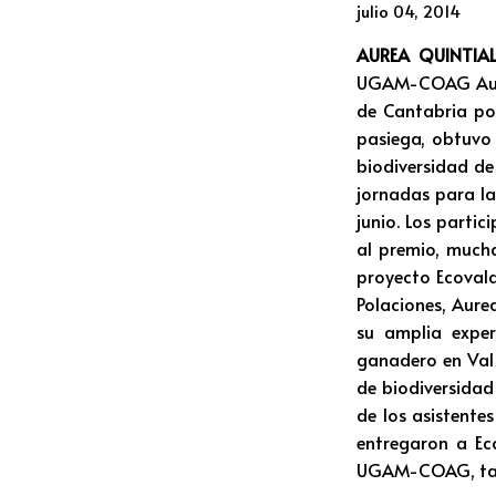
julio 04, 2014
AUREA QUINTIA
UGAM-COAG Aurea
de Cantabria por
pasiega, obtuvo 
biodiversidad de 
jornadas para la
junio. Los parti
al premio, much
proyecto Ecovald
Polaciones, Aure
su amplia expe
ganadero en Val 
de biodiversidad
de los asistente
entregaron a Ec
UGAM-COAG, tamb