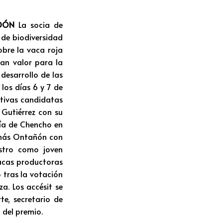
RDÓN
La socia de
de biodiversidad
obre la vaca roja
ran valor para la
 desarrollo de las
los días 6 y 7 de
ativas candidatas
Gutiérrez con su
ría de Chencho en
Tomás Ontañón con
stro como joven
pacas productoras
 tras la votación
a. Los accésit se
e, secretario de
del premio.