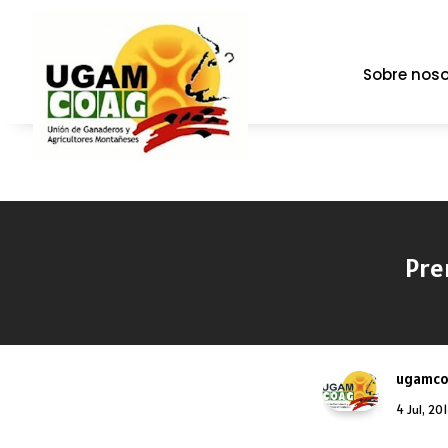
Sobre noso
Pre
ugamc
4 Jul, 20