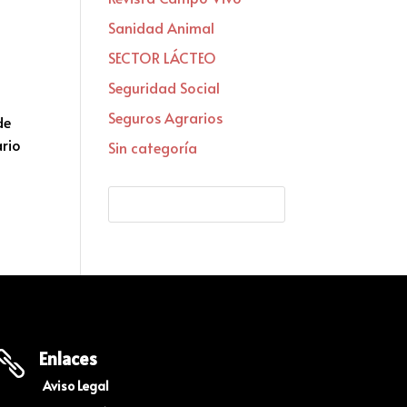
Sanidad Animal
SECTOR LÁCTEO
Seguridad Social
Seguros Agrarios
de
ario
Sin categoría
Enlaces

Aviso Legal