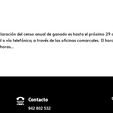
L
claración del censo anual de ganado es hasta el próximo 29 
l o vía telefónica, a través de las oficinas comarcales. El hor
oras....
Contacto

942 802 532